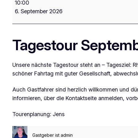
10:00
September
6. September 2026
Tagestour Septem
Unsere nächste Tagestour steht an – Tagesziel: Rh
schöner Fahrtag mit guter Gesellschaft, abwechsl
Auch Gastfahrer sind herzlich willkommen und dürf
informieren, über die Kontaktseite anmelden, vor
Tourenplanung: Jens
Gastgeber ist
admin