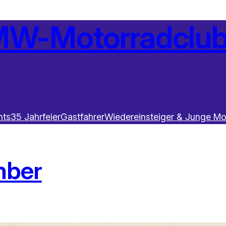
W-Motorradclub 
nts
35 Jahrfeier
Gastfahrer
Wiedereinsteiger & Junge Mo
mber